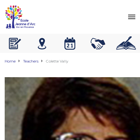
Home
Teachers
Colette Vally