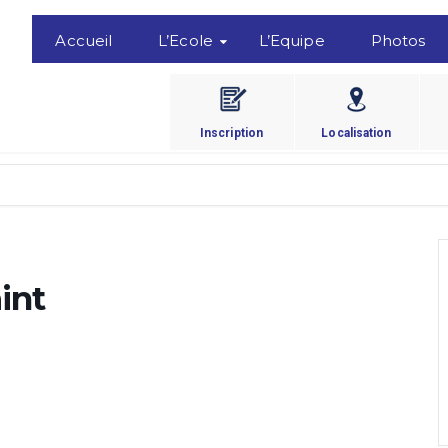
Accueil
L’Ecole
L’Equipe
Photos
Inscription
Localisation
int